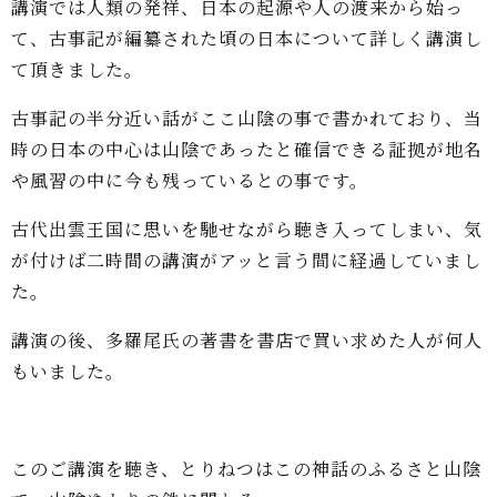
講演では人類の発祥、日本の起源や人の渡来から始っ
て、古事記が編纂された頃の日
本について詳しく講演し
て頂きました。
古事記の半分近い話がここ山陰の事で書かれており、当
時の日本の中心は山陰であっ
たと確信できる証拠が地名
や風習の中に今も残っているとの事です。
古代出雲王国に思いを馳せながら聴き入ってしまい、気
が付けば二時間の講演がアッ
と言う間に経過していまし
た。
講演の後、多羅尾氏の著書を書店で買い求めた人が何人
もいました。
このご講演を聴き、とりねつはこの神話のふるさと山陰