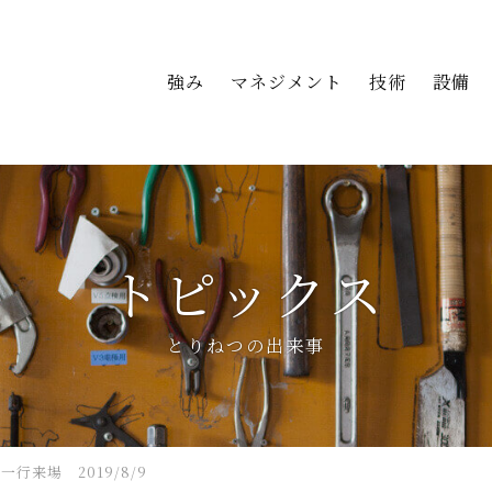
強み
マネジメント
技術
設備
トピックス
とりねつの出来事
行来場 2019/8/9