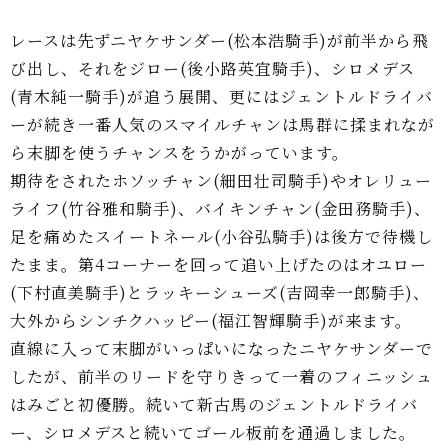
レースは先ずニヤケサンダー(松本浩騎手)が前半から飛
び出し、それをジロー(後小路英宜騎手)、シロメデス
(青木純一騎手)が追う展開、更にはジェントルドライバ
ーが続き一番人気のスマイルチャンは馬群に揉まれなが
ら末脚を使うチャンスをうかがっています。
期待をされたホソッチャン(細田壮司騎手)やオレリュー
ライフ(竹谷雅和騎手)、バイキンチャン(金田務騎手)、
足を痛めたスイートネール(小谷弘騎手)は後方で待機し
たまま。第4コーナーを回って追い上げたのはオユロー
(下村直美騎手)とラッキーシューズ(吉岡幸一郎騎手)、
大外からシンチクハッピー(福江智輝騎手)が来ます。
直線に入って末脚がいっぱいになったニヤケサンダーで
したが、前半のリードを守りきって一着のフィニッシュ
はみごと初優勝。続いて新古馬のジェントルドライバ
ー、シロメデスと続いてゴール板前を通過しました。