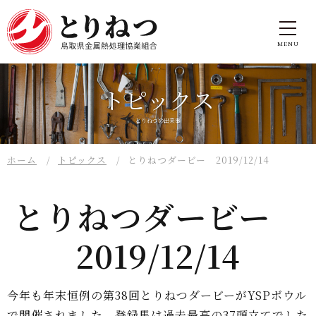
トピックス
とりねつの出来事
ホーム
トピックス
とりねつダービー 2019/12/14
とりねつダービー
2019/12/14
今年も年末恒例の第38回とりねつダービーがYSPボウル
で開催されました。登録馬は過去最高の37頭立てでした