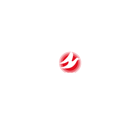
鳥取県金属熱処理協業組合
〒683-0851
鳥取県米子市夜見町3001-3
TEL 0859-24-0363
FAX 0859-29-5699
他
お問い合わせ
ご注