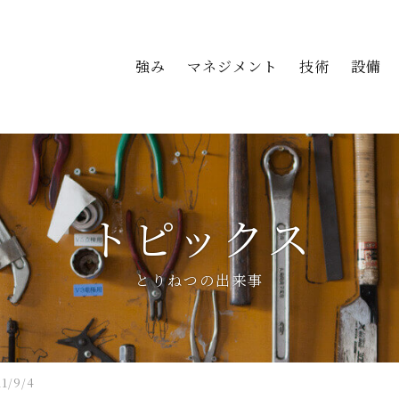
強み
マネジメント
技術
設備
トピックス
とりねつの出来事
1/9/4