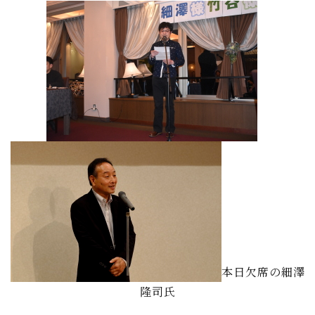
本日欠席の細澤
隆司氏