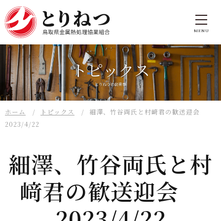
トピックス
とりねつの出来事
ホーム
トピックス
細澤、竹谷両氏と村﨑君の歓送迎会
2023/4/22
細澤、竹谷両氏と村
﨑君の歓送迎会
2023/4/22