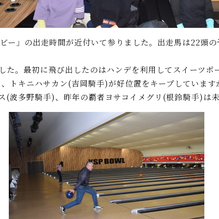
ビー」の出走時間が近付いて参りました。出走馬は22頭の
た。最初に飛び出したのはハンデを利用してスイーツボーイ
き、トキニハサカン(吉岡騎手)が好位置をキープしていま
ス(波多野騎手)、昨年の覇者ヨサコイメグリ(根鈴騎手)は