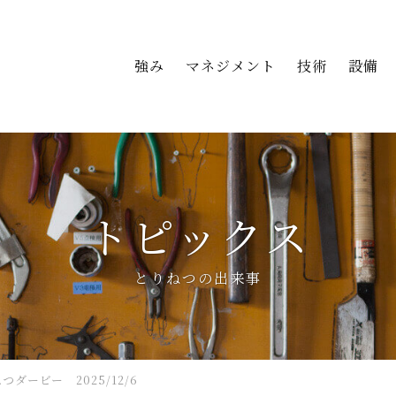
強み
マネジメント
技術
設備
トピックス
とりねつの出来事
つダービー 2025/12/6