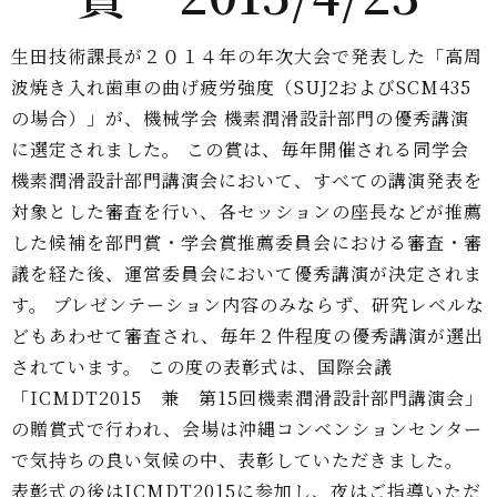
生田技術課長が２０１４年の年次大会で発表した「高周
波焼き入れ歯車の曲げ疲労強度（SUJ2およびSCM435
の場合）」が、機械学会 機素潤滑設計部門の優秀講演
に選定されました。 この賞は、毎年開催される同学会
機素潤滑設計部門講演会において、すべての講演発表を
対象とした審査を行い、各セッションの座長などが推薦
した候補を部門賞・学会賞推薦委員会における審査・審
議を経た後、運営委員会において優秀講演が決定されま
す。 プレゼンテーション内容のみならず、研究レベルな
どもあわせて審査され、毎年２件程度の優秀講演が選出
されています。 この度の表彰式は、国際会議
「ICMDT2015 兼 第15回機素潤滑設計部門講演会」
の贈賞式で行われ、会場は沖縄コンベンションセンター
で気持ちの良い気候の中、表彰していただきました。
表彰式の後はICMDT2015に参加し、夜はご指導いただ